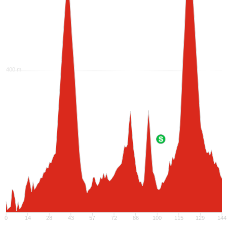
400 m
0
14
28
43
57
72
86
100
115
129
144