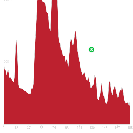
600 m
300 m
0
18
37
55
74
93
111
130
148
167
185